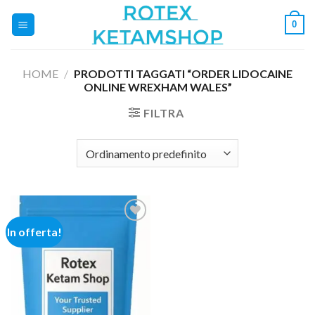
Salta
0
ai
contenuti
HOME
/
PRODOTTI TAGGATI “ORDER LIDOCAINE
ONLINE WREXHAM WALES”
FILTRA
In offerta!
Add to
wishlist