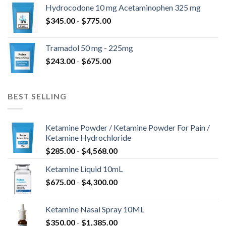
prezzo:
$820.00
Hydrocodone 10 mg Acetaminophen 325 mg
da
Fascia
$
345.00
-
$
775.00
$180.00
di
a
prezzo:
$850.00
Tramadol 50 mg - 225mg
da
Fascia
$
243.00
-
$
675.00
$345.00
di
a
prezzo:
$775.00
da
BEST SELLING
$243.00
a
$675.00
Ketamine Powder / Ketamine Powder For Pain /
Ketamine Hydrochloride
Fascia
$
285.00
-
$
4,568.00
di
Ketamine Liquid 10mL
prezzo:
Fascia
$
675.00
-
$
4,300.00
da
di
$285.00
prezzo:
a
Ketamine Nasal Spray 10ML
da
$4,568.00
Fascia
$
350.00
-
$
1,385.00
$675.00