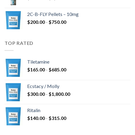
di
a
prezzo:
$4,300.00
2C-B-FLY Pellets – 10mg
da
Fascia
$
200.00
-
$
750.00
$350.00
di
a
prezzo:
$1,385.00
da
TOP RATED
$200.00
a
$750.00
Tiletamine
Fascia
$
165.00
-
$
685.00
di
prezzo:
Ecstacy / Molly
da
Fascia
$
300.00
-
$
1,800.00
$165.00
di
a
prezzo:
$685.00
Ritalin
da
Fascia
$
140.00
-
$
315.00
$300.00
di
a
prezzo:
$1,800.00