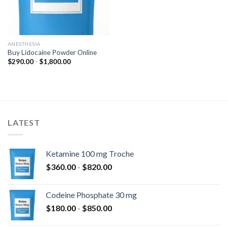
ANESTHESIA
Buy Lidocaine Powder Online
Fascia
$
290.00
-
$
1,800.00
di
prezzo:
da
$290.00
a
$1,800.00
LATEST
Ketamine 100 mg Troche
Fascia
$
360.00
-
$
820.00
di
prezzo:
Codeine Phosphate 30 mg
da
Fascia
$
180.00
-
$
850.00
$360.00
di
a