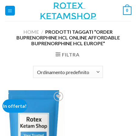
Salta
0
ai
contenuti
HOME
/
PRODOTTI TAGGATI “ORDER
BUPRENORPHINE HCL ONLINE AFFORDABLE
BUPRENORPHINE HCL EUROPE”
FILTRA
In offerta!
Add to
wishlist