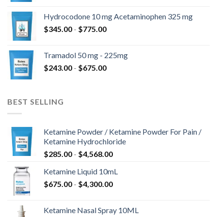
a
prezzo:
$820.00
Hydrocodone 10 mg Acetaminophen 325 mg
da
Fascia
$
345.00
-
$
775.00
$180.00
di
a
prezzo:
$850.00
Tramadol 50 mg - 225mg
da
Fascia
$
243.00
-
$
675.00
$345.00
di
a
prezzo:
$775.00
da
BEST SELLING
$243.00
a
$675.00
Ketamine Powder / Ketamine Powder For Pain /
Ketamine Hydrochloride
Fascia
$
285.00
-
$
4,568.00
di
Ketamine Liquid 10mL
prezzo:
Fascia
$
675.00
-
$
4,300.00
da
di
$285.00
prezzo:
a
Ketamine Nasal Spray 10ML
da
$4,568.00