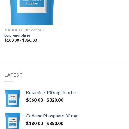
PAIN RELIEF MEDICATIONS
Buprenorphine
Fascia
$
100.00
-
$
350.00
di
prezzo:
da
$100.00
a
$350.00
LATEST
Ketamine 100 mg Troche
Fascia
$
360.00
-
$
820.00
di
prezzo:
Codeine Phosphate 30 mg
da
Fascia
$
180.00
-
$
850.00
$360.00
di