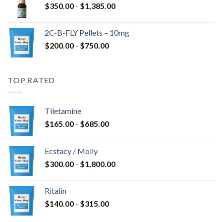
Fascia
$
350.00
-
$
1,385.00
$675.00
di
a
prezzo:
$4,300.00
2C-B-FLY Pellets – 10mg
da
Fascia
$
200.00
-
$
750.00
$350.00
di
a
prezzo:
$1,385.00
da
TOP RATED
$200.00
a
$750.00
Tiletamine
Fascia
$
165.00
-
$
685.00
di
prezzo:
Ecstacy / Molly
da
Fascia
$
300.00
-
$
1,800.00
$165.00
di
a
prezzo:
$685.00
Ritalin
da
Fascia
$
140.00
-
$
315.00
$300.00
di
a