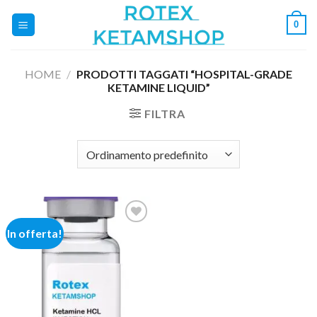
Salta
0
ai
contenuti
HOME
/
PRODOTTI TAGGATI “HOSPITAL-GRADE
KETAMINE LIQUID”
FILTRA
In offerta!
Add to
wishlist