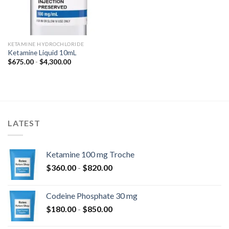
KETAMINE HYDROCHLORIDE
Ketamine Liquid 10mL
Fascia
$
675.00
-
$
4,300.00
di
prezzo:
da
$675.00
a
$4,300.00
LATEST
Ketamine 100 mg Troche
Fascia
$
360.00
-
$
820.00
di
prezzo:
Codeine Phosphate 30 mg
da
Fascia
$
180.00
-
$
850.00
$360.00
di
a