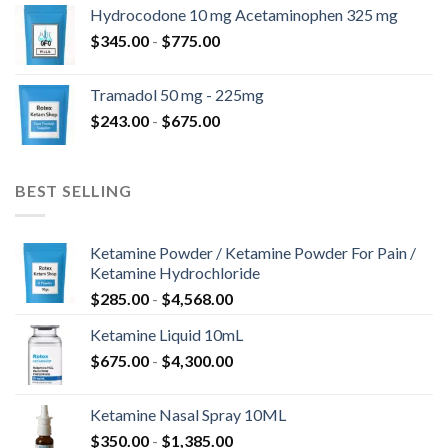
prezzo:
$820.00
Hydrocodone 10 mg Acetaminophen 325 mg
da
Fascia
$
345.00
-
$
775.00
$180.00
di
a
prezzo:
$850.00
Tramadol 50 mg - 225mg
da
Fascia
$
243.00
-
$
675.00
$345.00
di
a
prezzo:
$775.00
da
BEST SELLING
$243.00
a
$675.00
Ketamine Powder / Ketamine Powder For Pain /
Ketamine Hydrochloride
Fascia
$
285.00
-
$
4,568.00
di
Ketamine Liquid 10mL
prezzo:
Fascia
$
675.00
-
$
4,300.00
da
di
$285.00
prezzo:
a
Ketamine Nasal Spray 10ML
da
$4,568.00
Fascia
$
350.00
-
$
1,385.00
$675.00