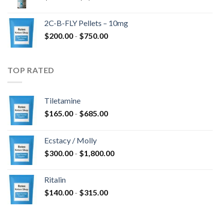
di
a
prezzo:
$4,300.00
2C-B-FLY Pellets – 10mg
da
Fascia
$
200.00
-
$
750.00
$350.00
di
a
prezzo:
$1,385.00
da
TOP RATED
$200.00
a
$750.00
Tiletamine
Fascia
$
165.00
-
$
685.00
di
prezzo:
Ecstacy / Molly
da
Fascia
$
300.00
-
$
1,800.00
$165.00
di
a
prezzo:
$685.00
Ritalin
da
Fascia
$
140.00
-
$
315.00
$300.00
di
a
prezzo:
$1,800.00