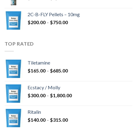
$350.00
-
2C-B-FLY Pellets – 10mg
$1,385.00
Ártartomány:
$
200.00
–
$
750.00
$200.00
-
$750.00
TOP RATED
Tiletamine
Ártartomány:
$
165.00
–
$
685.00
$165.00
-
Ecstacy / Molly
$685.00
Ártartomány:
$
300.00
–
$
1,800.00
$300.00
-
Ritalin
$1,800.00
Ártartomány:
$
140.00
–
$
315.00
$140.00
-