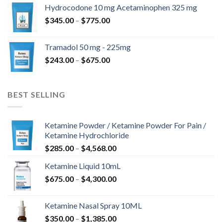
-
Hydrocodone 10 mg Acetaminophen 325 mg
$850.00
Ártartomány:
$
345.00
–
$
775.00
$345.00
-
Tramadol 50 mg - 225mg
$775.00
Ártartomány:
$
243.00
–
$
675.00
$243.00
-
$675.00
BEST SELLING
Ketamine Powder / Ketamine Powder For Pain /
Ketamine Hydrochloride
Ártartomány:
$
285.00
–
$
4,568.00
$285.00
Ketamine Liquid 10mL
-
Ártartomány:
$
675.00
–
$
4,300.00
$4,568.00
$675.00
-
Ketamine Nasal Spray 10ML
$4,300.00
Ártartomány:
$
350.00
–
$
1,385.00