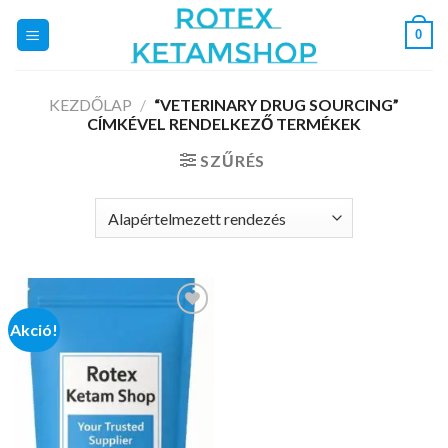
Skip
0
to
content
KEZDŐLAP
/
“VETERINARY DRUG SOURCING”
CÍMKÉVEL RENDELKEZŐ TERMÉKEK
SZŰRÉS
Akció!
Add to
wishlist