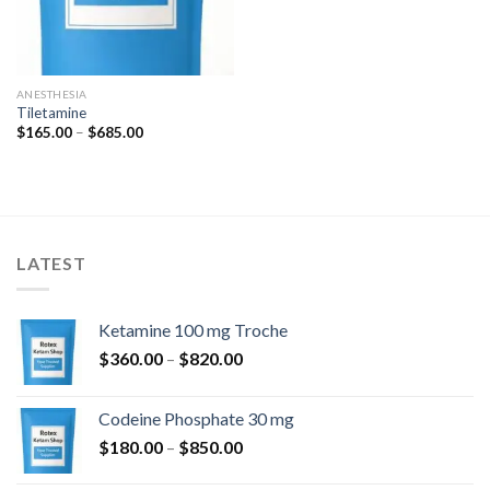
ANESTHESIA
Tiletamine
Ártartomány:
$
165.00
–
$
685.00
$165.00
-
$685.00
LATEST
Ketamine 100 mg Troche
Ártartomány:
$
360.00
–
$
820.00
$360.00
-
Codeine Phosphate 30 mg
$820.00
Ártartomány:
$
180.00
–
$
850.00
$180.00