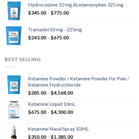
-
Hydrocodone 10 mg Acetaminophen 325 mg
$850.00
Ártartomány:
$
345.00
–
$
775.00
$345.00
-
Tramadol 50 mg - 225mg
$775.00
Ártartomány:
$
243.00
–
$
675.00
$243.00
-
$675.00
BEST SELLING
Ketamine Powder / Ketamine Powder For Pain /
Ketamine Hydrochloride
Ártartomány:
$
285.00
–
$
4,568.00
$285.00
Ketamine Liquid 10mL
-
Ártartomány:
$
675.00
–
$
4,300.00
$4,568.00
$675.00
-
Ketamine Nasal Spray 10ML
$4,300.00
Ártartomány:
$
350.00
–
$
1,385.00