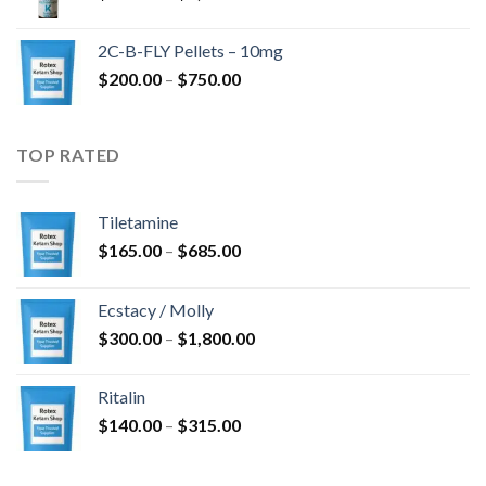
$350.00
-
2C-B-FLY Pellets – 10mg
$1,385.00
Ártartomány:
$
200.00
–
$
750.00
$200.00
-
$750.00
TOP RATED
Tiletamine
Ártartomány:
$
165.00
–
$
685.00
$165.00
-
Ecstacy / Molly
$685.00
Ártartomány:
$
300.00
–
$
1,800.00
$300.00
-
Ritalin
$1,800.00
Ártartomány:
$
140.00
–
$
315.00
$140.00
-