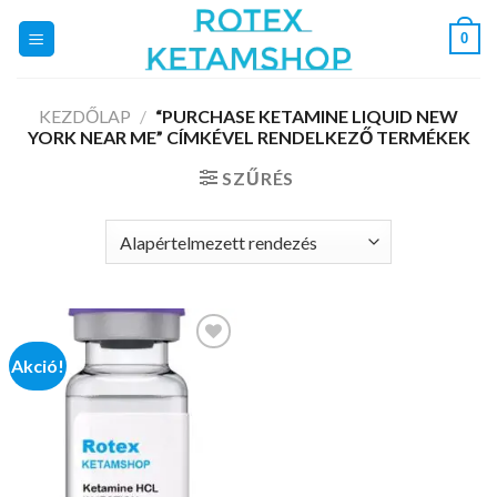
Skip
0
to
content
KEZDŐLAP
/
“PURCHASE KETAMINE LIQUID NEW
YORK NEAR ME” CÍMKÉVEL RENDELKEZŐ TERMÉKEK
SZŰRÉS
Akció!
Add to
wishlist