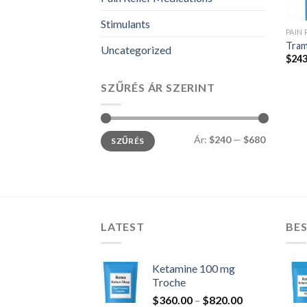
Stimulants
PAIN
Tram
Uncategorized
$
243
SZŰRÉS ÁR SZERINT
Min
Max
Ár:
$240
—
$680
SZŰRÉS
ár
ár
LATEST
BES
Ketamine 100 mg
Troche
Ártartomány:
$
360.00
–
$
820.00