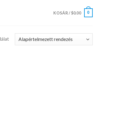
0
KOSÁR /
$
0.00
lálat