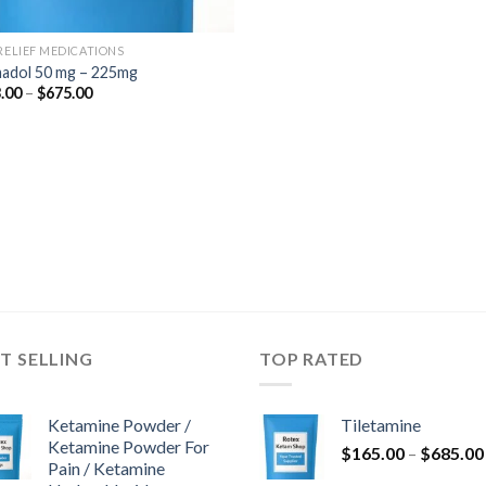
 RELIEF MEDICATIONS
adol 50 mg – 225mg
Ártartomány:
.00
–
$
675.00
$243.00
-
$675.00
T SELLING
TOP RATED
Ketamine Powder /
Tiletamine
Ketamine Powder For
$
165.00
–
$
685.00
Pain / Ketamine