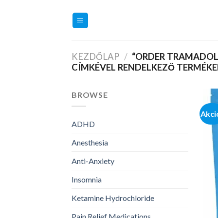
Skip
to
content
KEZDŐLAP
/
“ORDER TRAMADOL 
CÍMKÉVEL RENDELKEZŐ TERMÉKE
BROWSE
Akci
ADHD
Anesthesia
Anti-Anxiety
Insomnia
Ketamine Hydrochloride
Pain Relief Medications