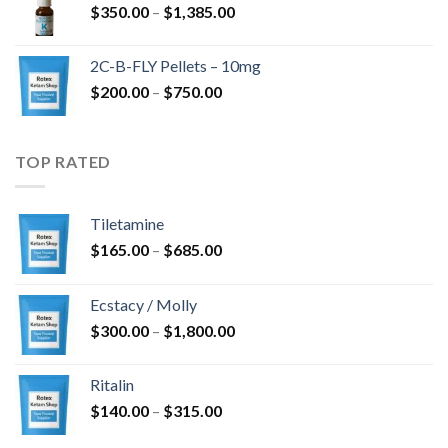
Ártartomány:
$
350.00
–
$
1,385.00
$350.00
-
2C-B-FLY Pellets – 10mg
$1,385.00
Ártartomány:
$
200.00
–
$
750.00
$200.00
-
$750.00
TOP RATED
Tiletamine
Ártartomány:
$
165.00
–
$
685.00
$165.00
-
Ecstacy / Molly
$685.00
Ártartomány:
$
300.00
–
$
1,800.00
$300.00
-
Ritalin
$1,800.00
Ártartomány:
$
140.00
–
$
315.00
$140.00