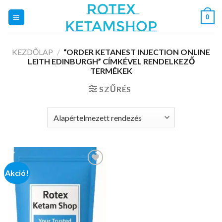
Skip
0
to
content
KEZDŐLAP
/
“ORDER KETANEST INJECTION ONLINE
LEITH EDINBURGH” CÍMKÉVEL RENDELKEZŐ
TERMÉKEK
SZŰRÉS
Akció!
Add to
wishlist