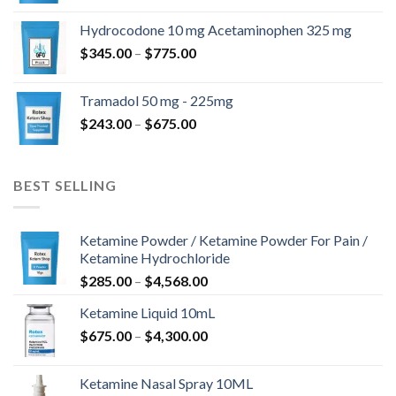
-
Hydrocodone 10 mg Acetaminophen 325 mg
$850.00
Ártartomány:
$
345.00
–
$
775.00
$345.00
-
Tramadol 50 mg - 225mg
$775.00
Ártartomány:
$
243.00
–
$
675.00
$243.00
-
$675.00
BEST SELLING
Ketamine Powder / Ketamine Powder For Pain /
Ketamine Hydrochloride
Ártartomány:
$
285.00
–
$
4,568.00
$285.00
Ketamine Liquid 10mL
-
Ártartomány:
$
675.00
–
$
4,300.00
$4,568.00
$675.00
-
Ketamine Nasal Spray 10ML
$4,300.00