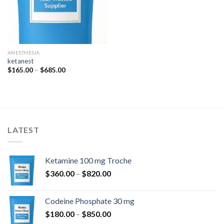
ANESTHESIA
ketanest
Ártartomány:
$
165.00
–
$
685.00
$165.00
-
$685.00
LATEST
Ketamine 100 mg Troche
Ártartomány:
$
360.00
–
$
820.00
$360.00
-
Codeine Phosphate 30 mg
$820.00
Ártartomány:
$
180.00
–
$
850.00
$180.00