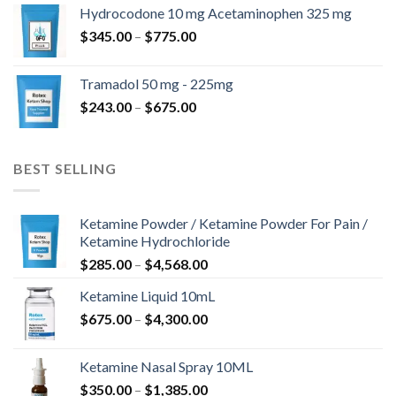
-
Hydrocodone 10 mg Acetaminophen 325 mg
$850.00
Ártartomány:
$
345.00
–
$
775.00
$345.00
-
Tramadol 50 mg - 225mg
$775.00
Ártartomány:
$
243.00
–
$
675.00
$243.00
-
$675.00
BEST SELLING
Ketamine Powder / Ketamine Powder For Pain /
Ketamine Hydrochloride
Ártartomány:
$
285.00
–
$
4,568.00
$285.00
Ketamine Liquid 10mL
-
Ártartomány:
$
675.00
–
$
4,300.00
$4,568.00
$675.00
-
Ketamine Nasal Spray 10ML
$4,300.00
Ártartomány:
$
350.00
–
$
1,385.00