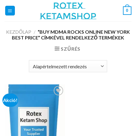
Skip
0
to
content
KEZDŐLAP
/
“BUY MDMA ROCKS ONLINE NEW YORK
BEST PRICE” CÍMKÉVEL RENDELKEZŐ TERMÉKEK
SZŰRÉS
Akció!
Add to
wishlist