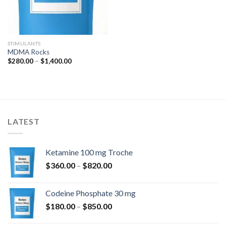
STIMULANTS
MDMA Rocks
Ártartomány:
$
280.00
–
$
1,400.00
$280.00
-
$1,400.00
LATEST
Ketamine 100 mg Troche
Ártartomány:
$
360.00
–
$
820.00
$360.00
-
Codeine Phosphate 30 mg
$820.00
Ártartomány:
$
180.00
–
$
850.00
$180.00