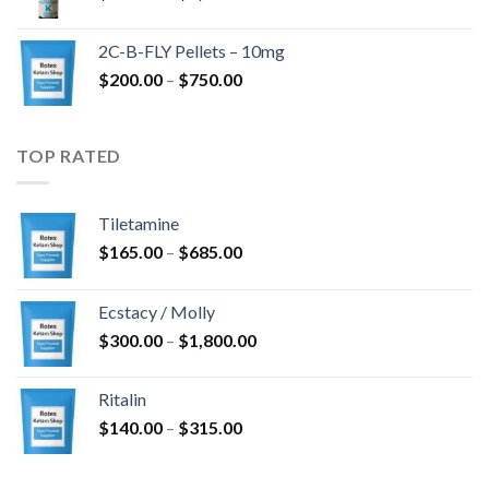
$350.00
-
2C-B-FLY Pellets – 10mg
$1,385.00
Ártartomány:
$
200.00
–
$
750.00
$200.00
-
$750.00
TOP RATED
Tiletamine
Ártartomány:
$
165.00
–
$
685.00
$165.00
-
Ecstacy / Molly
$685.00
Ártartomány:
$
300.00
–
$
1,800.00
$300.00
-
Ritalin
$1,800.00
Ártartomány:
$
140.00
–
$
315.00
$140.00
-