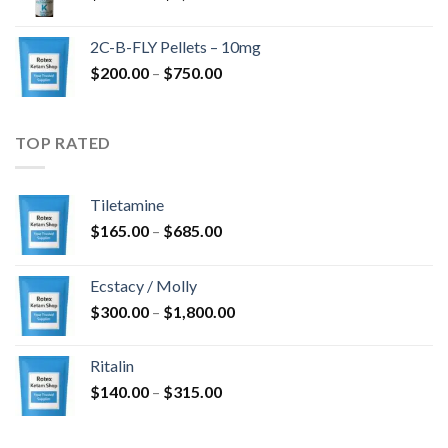
cijena:
$4,300.00
od
2C-B-FLY Pellets – 10mg
$350.00
Raspon
$
200.00
–
$
750.00
do
cijena:
$1,385.00
od
$200.00
TOP RATED
do
$750.00
Tiletamine
Raspon
$
165.00
–
$
685.00
cijena:
od
Ecstacy / Molly
$165.00
Raspon
$
300.00
–
$
1,800.00
do
cijena:
$685.00
od
Ritalin
$300.00
Raspon
$
140.00
–
$
315.00
do
cijena:
$1,800.00
od