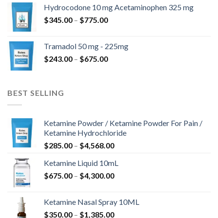
od
Hydrocodone 10 mg Acetaminophen 325 mg
$180.00
Raspon
$
345.00
–
$
775.00
do
cijena:
$850.00
od
Tramadol 50 mg - 225mg
$345.00
Raspon
$
243.00
–
$
675.00
do
cijena:
$775.00
od
$243.00
BEST SELLING
do
$675.00
Ketamine Powder / Ketamine Powder For Pain /
Ketamine Hydrochloride
Raspon
$
285.00
–
$
4,568.00
cijena:
Ketamine Liquid 10mL
od
Raspon
$
675.00
–
$
4,300.00
$285.00
cijena:
do
od
$4,568.00
Ketamine Nasal Spray 10ML
$675.00
Raspon
$
350.00
–
$
1,385.00
do