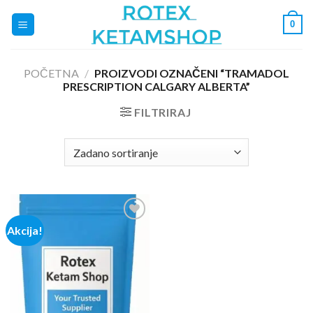
Skip
0
to
content
POČETNA
/
PROIZVODI OZNAČENI “TRAMADOL
PRESCRIPTION CALGARY ALBERTA”
FILTRIRAJ
Akcija!
Add to
wishlist