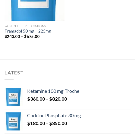
PAIN RELIEF MEDICATIONS
Tramadol 50 mg – 225mg
Raspon
$
243.00
–
$
675.00
cijena:
od
$243.00
do
$675.00
LATEST
Ketamine 100 mg Troche
Raspon
$
360.00
–
$
820.00
cijena:
od
Codeine Phosphate 30 mg
$360.00
Raspon
$
180.00
–
$
850.00
do
cijena:
$820.00