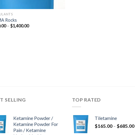
ULANTS
A Rocks
Raspon
.00
–
$
1,400.00
cijena:
od
$280.00
do
$1,400.00
T SELLING
TOP RATED
Ketamine Powder /
Tiletamine
Ketamine Powder For
$
165.00
–
$
685.00
Pain / Ketamine