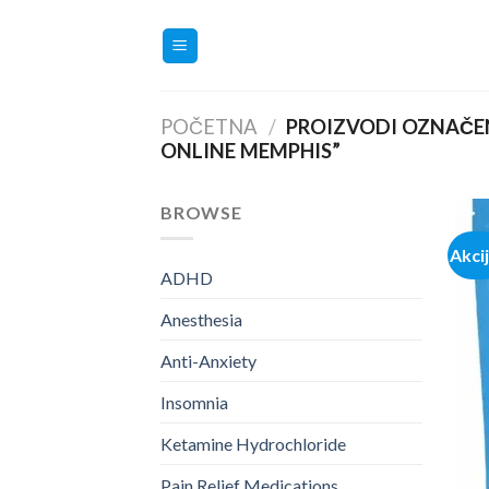
Skip
to
content
POČETNA
/
PROIZVODI OZNAČE
ONLINE MEMPHIS”
BROWSE
Akci
ADHD
Anesthesia
Anti-Anxiety
Insomnia
Ketamine Hydrochloride
Pain Relief Medications