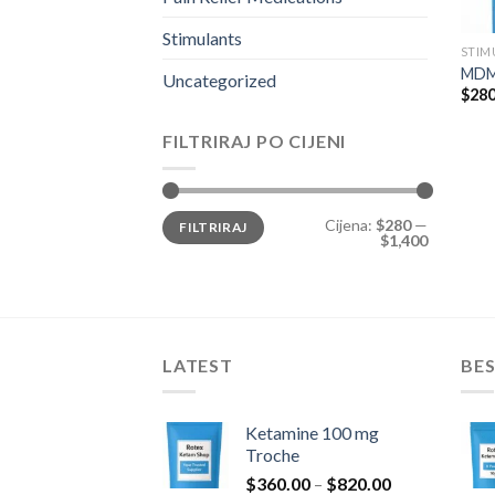
Stimulants
STIM
MDM
Uncategorized
$
280
FILTRIRAJ PO CIJENI
Min
Maks
Cijena:
$280
—
FILTRIRAJ
cijena
cijena
$1,400
LATEST
BES
Ketamine 100 mg
Troche
Raspon
$
360.00
–
$
820.00