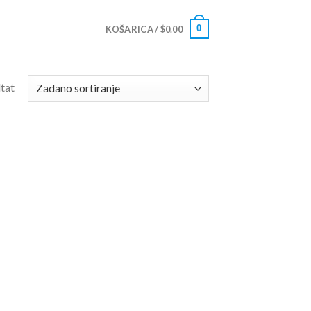
0
KOŠARICA /
$
0.00
ltat