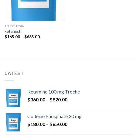
ANESTHESIA
ketanest
Raspon
$
165.00
–
$
685.00
cijena:
od
$165.00
do
$685.00
LATEST
Ketamine 100 mg Troche
Raspon
$
360.00
–
$
820.00
cijena:
od
Codeine Phosphate 30 mg
$360.00
Raspon
$
180.00
–
$
850.00
do
cijena:
$820.00