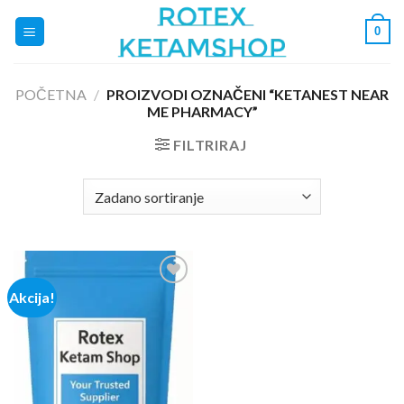
Skip
0
to
content
POČETNA
/
PROIZVODI OZNAČENI “KETANEST NEAR
ME PHARMACY”
FILTRIRAJ
Akcija!
Add to
wishlist