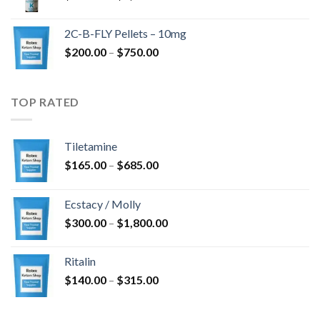
cijena:
$4,300.00
od
2C-B-FLY Pellets – 10mg
$350.00
Raspon
$
200.00
–
$
750.00
do
cijena:
$1,385.00
od
$200.00
TOP RATED
do
$750.00
Tiletamine
Raspon
$
165.00
–
$
685.00
cijena:
od
Ecstacy / Molly
$165.00
Raspon
$
300.00
–
$
1,800.00
do
cijena:
$685.00
od
Ritalin
$300.00
Raspon
$
140.00
–
$
315.00
do
cijena:
$1,800.00
od