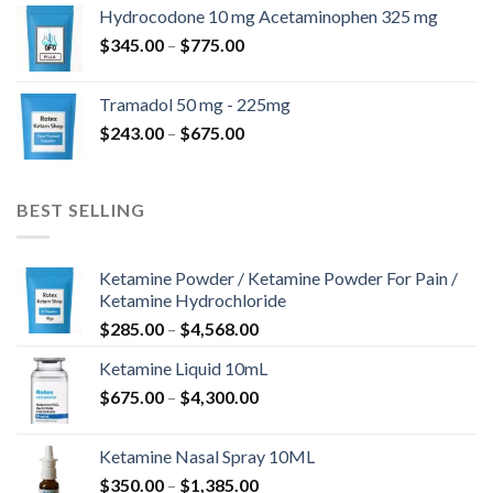
od
Hydrocodone 10 mg Acetaminophen 325 mg
$180.00
Raspon
$
345.00
–
$
775.00
do
cijena:
$850.00
od
Tramadol 50 mg - 225mg
$345.00
Raspon
$
243.00
–
$
675.00
do
cijena:
$775.00
od
$243.00
BEST SELLING
do
$675.00
Ketamine Powder / Ketamine Powder For Pain /
Ketamine Hydrochloride
Raspon
$
285.00
–
$
4,568.00
cijena:
Ketamine Liquid 10mL
od
Raspon
$
675.00
–
$
4,300.00
$285.00
cijena:
do
od
$4,568.00
Ketamine Nasal Spray 10ML
$675.00
Raspon
$
350.00
–
$
1,385.00
do