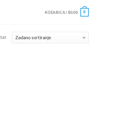
0
KOŠARICA /
$
0.00
ltat