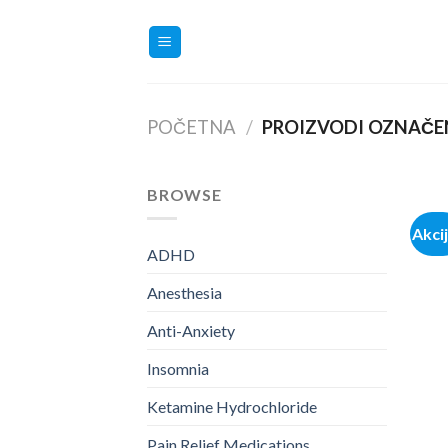
Skip
to
content
POČETNA
/
PROIZVODI OZNAČEN
BROWSE
Akci
ADHD
Anesthesia
Anti-Anxiety
Insomnia
Ketamine Hydrochloride
Pain Relief Medications