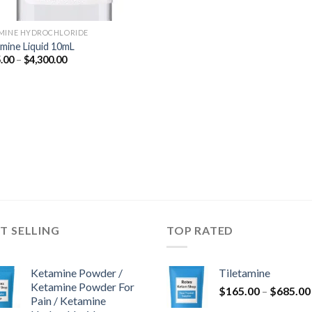
MINE HYDROCHLORIDE
mine Liquid 10mL
Raspon
.00
–
$
4,300.00
cijena:
od
$675.00
do
$4,300.00
T SELLING
TOP RATED
Ketamine Powder /
Tiletamine
Ketamine Powder For
$
165.00
–
$
685.00
Pain / Ketamine