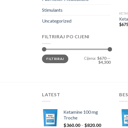
Stimulants
KETA
Keta
Uncategorized
$
675
FILTRIRAJ PO CIJENI
Min
Maks
Cijena:
$670
—
FILTRIRAJ
cijena
cijena
$4,300
LATEST
BES
Ketamine 100 mg
Troche
Raspon
$
360.00
–
$
820.00