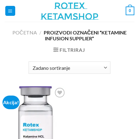
Skip
0
to
content
POČETNA
/
PROIZVODI OZNAČENI “KETAMINE
INFUSION SUPPLIER”
FILTRIRAJ
Akcija!
Add to
wishlist