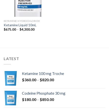
KETAMINE HYDROCHLORIDE
Ketamine Liquid 10mL
Raspon
$
675.00
–
$
4,300.00
cijena:
od
$675.00
do
$4,300.00
LATEST
Ketamine 100 mg Troche
Raspon
$
360.00
–
$
820.00
cijena:
od
Codeine Phosphate 30 mg
$360.00
Raspon
$
180.00
–
$
850.00
do
cijena:
$820.00