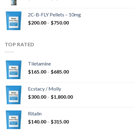
cijena:
$4,300.00
od
2C-B-FLY Pellets – 10mg
$350.00
Raspon
$
200.00
–
$
750.00
do
cijena:
$1,385.00
od
$200.00
TOP RATED
do
$750.00
Tiletamine
Raspon
$
165.00
–
$
685.00
cijena:
od
Ecstacy / Molly
$165.00
Raspon
$
300.00
–
$
1,800.00
do
cijena:
$685.00
od
Ritalin
$300.00
Raspon
$
140.00
–
$
315.00
do
cijena:
$1,800.00
od