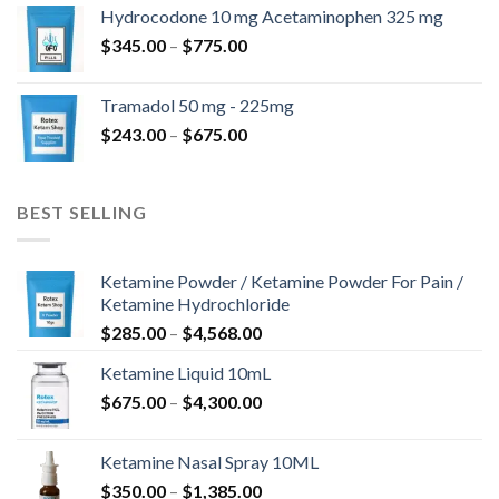
od
Hydrocodone 10 mg Acetaminophen 325 mg
$180.00
Raspon
$
345.00
–
$
775.00
do
cijena:
$850.00
od
Tramadol 50 mg - 225mg
$345.00
Raspon
$
243.00
–
$
675.00
do
cijena:
$775.00
od
$243.00
BEST SELLING
do
$675.00
Ketamine Powder / Ketamine Powder For Pain /
Ketamine Hydrochloride
Raspon
$
285.00
–
$
4,568.00
cijena:
Ketamine Liquid 10mL
od
Raspon
$
675.00
–
$
4,300.00
$285.00
cijena:
do
od
$4,568.00
Ketamine Nasal Spray 10ML
$675.00
Raspon
$
350.00
–
$
1,385.00
do