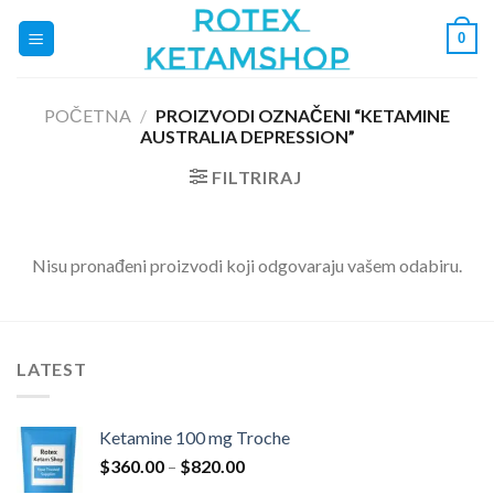
Skip
0
to
content
POČETNA
/
PROIZVODI OZNAČENI “KETAMINE
AUSTRALIA DEPRESSION”
FILTRIRAJ
Nisu pronađeni proizvodi koji odgovaraju vašem odabiru.
LATEST
Ketamine 100 mg Troche
Raspon
$
360.00
–
$
820.00
cijena: