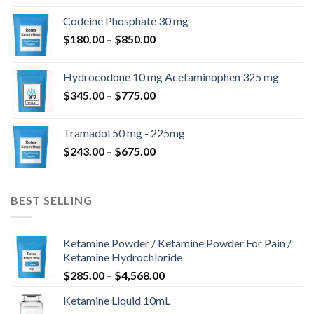
od
Codeine Phosphate 30 mg
$360.00
Raspon
$
180.00
–
$
850.00
do
cijena:
$820.00
od
Hydrocodone 10 mg Acetaminophen 325 mg
$180.00
Raspon
$
345.00
–
$
775.00
do
cijena:
$850.00
od
Tramadol 50 mg - 225mg
$345.00
Raspon
$
243.00
–
$
675.00
do
cijena:
$775.00
od
$243.00
BEST SELLING
do
$675.00
Ketamine Powder / Ketamine Powder For Pain /
Ketamine Hydrochloride
Raspon
$
285.00
–
$
4,568.00
cijena:
Ketamine Liquid 10mL
od