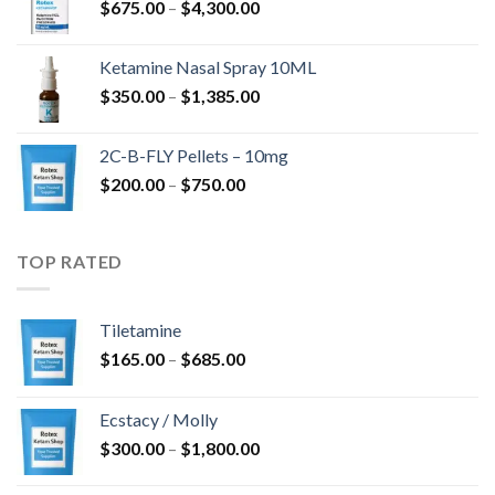
Raspon
$
675.00
–
$
4,300.00
$285.00
cijena:
do
od
$4,568.00
Ketamine Nasal Spray 10ML
$675.00
Raspon
$
350.00
–
$
1,385.00
do
cijena:
$4,300.00
od
2C-B-FLY Pellets – 10mg
$350.00
Raspon
$
200.00
–
$
750.00
do
cijena:
$1,385.00
od
$200.00
TOP RATED
do
$750.00
Tiletamine
Raspon
$
165.00
–
$
685.00
cijena:
od
Ecstacy / Molly
$165.00
Raspon
$
300.00
–
$
1,800.00
do
cijena:
$685.00
od