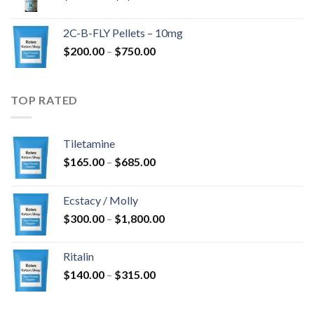
cijena:
$4,300.00
od
2C-B-FLY Pellets – 10mg
$350.00
Raspon
$
200.00
–
$
750.00
do
cijena:
$1,385.00
od
$200.00
TOP RATED
do
$750.00
Tiletamine
Raspon
$
165.00
–
$
685.00
cijena:
od
Ecstacy / Molly
$165.00
Raspon
$
300.00
–
$
1,800.00
do
cijena:
$685.00
od
Ritalin
$300.00
Raspon
$
140.00
–
$
315.00
do
cijena:
$1,800.00
od