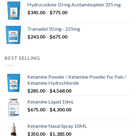
od
Hydrocodone 10 mg Acetaminophen 325 mg
$180.00
Raspon
$
345.00
–
$
775.00
do
cijena:
$850.00
od
Tramadol 50 mg - 225mg
$345.00
Raspon
$
243.00
–
$
675.00
do
cijena:
$775.00
od
$243.00
BEST SELLING
do
$675.00
Ketamine Powder / Ketamine Powder For Pain /
Ketamine Hydrochloride
Raspon
$
285.00
–
$
4,568.00
cijena:
Ketamine Liquid 10mL
od
Raspon
$
675.00
–
$
4,300.00
$285.00
cijena:
do
od
$4,568.00
Ketamine Nasal Spray 10ML
$675.00
Raspon
$
350.00
–
$
1,385.00
do