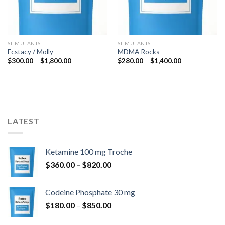
STIMULANTS
STIMULANTS
Ecstacy / Molly
MDMA Rocks
Raspon
Raspon
$
300.00
–
$
1,800.00
$
280.00
–
$
1,400.00
cijena:
cijena:
od
od
$300.00
$280.00
do
do
$1,800.00
$1,400.00
LATEST
Ketamine 100 mg Troche
Raspon
$
360.00
–
$
820.00
cijena:
od
Codeine Phosphate 30 mg
$360.00
Raspon
$
180.00
–
$
850.00
do
cijena:
$820.00