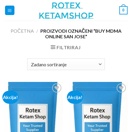
Skip
0
to
content
POČETNA
/
PROIZVODI OZNAČENI “BUY MDMA
ONLINE SAN JOSE”
FILTRIRAJ
Akcija!
Akcija!
Add to
Add to
wishlist
wishlist