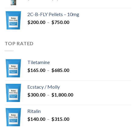
de
$4,300.00
prix :
2C-B-FLY Pellets – 10mg
$350.00
Plage
$
200.00
–
$
750.00
à
de
$1,385.00
prix :
$200.00
TOP RATED
à
$750.00
Tiletamine
Plage
$
165.00
–
$
685.00
de
prix :
Ecstacy / Molly
$165.00
Plage
$
300.00
–
$
1,800.00
à
de
$685.00
prix :
Ritalin
$300.00
Plage
$
140.00
–
$
315.00
à
de
$1,800.00
prix :