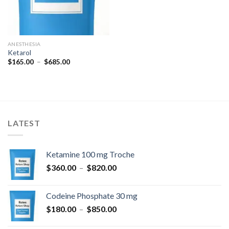
ANESTHESIA
Ketarol
Plage
$
165.00
–
$
685.00
de
prix :
$165.00
à
$685.00
LATEST
Ketamine 100 mg Troche
Plage
$
360.00
–
$
820.00
de
prix :
Codeine Phosphate 30 mg
$360.00
Plage
$
180.00
–
$
850.00
à
de
$820.00