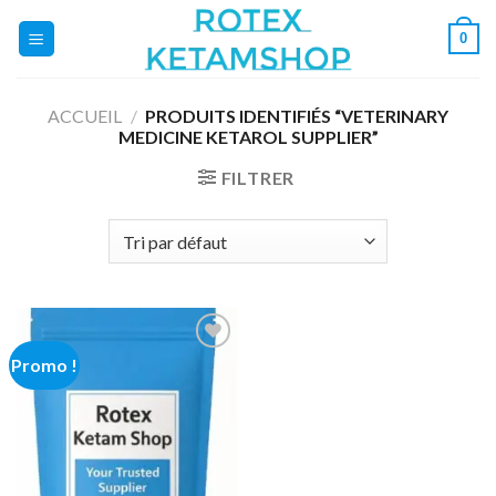
Skip
0
to
content
ACCUEIL
/
PRODUITS IDENTIFIÉS “VETERINARY
MEDICINE KETAROL SUPPLIER”
FILTRER
Promo !
Add to
wishlist