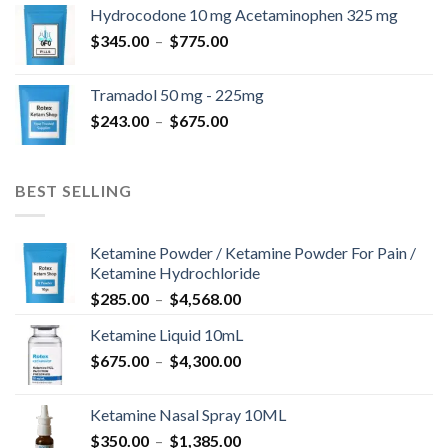
prix :
Hydrocodone 10 mg Acetaminophen 325 mg
$180.00
Plage
$
345.00
–
$
775.00
à
de
$850.00
prix :
Tramadol 50 mg - 225mg
$345.00
Plage
$
243.00
–
$
675.00
à
de
$775.00
prix :
$243.00
BEST SELLING
à
$675.00
Ketamine Powder / Ketamine Powder For Pain /
Ketamine Hydrochloride
Plage
$
285.00
–
$
4,568.00
de
Ketamine Liquid 10mL
prix :
Plage
$
675.00
–
$
4,300.00
$285.00
de
à
prix :
$4,568.00
Ketamine Nasal Spray 10ML
$675.00
Plage
$
350.00
–
$
1,385.00
à