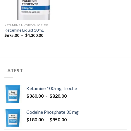
KETAMINE HYDROCHLORIDE
Ketamine Liquid 10mL
Plage
$
675.00
–
$
4,300.00
de
prix :
$675.00
à
$4,300.00
LATEST
Ketamine 100 mg Troche
Plage
$
360.00
–
$
820.00
de
prix :
Codeine Phosphate 30 mg
$360.00
Plage
$
180.00
–
$
850.00
à
de
$820.00