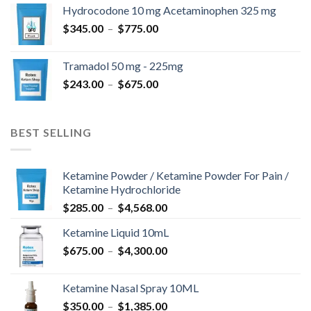
prix :
Hydrocodone 10 mg Acetaminophen 325 mg
$180.00
Plage
$
345.00
–
$
775.00
à
de
$850.00
prix :
Tramadol 50 mg - 225mg
$345.00
Plage
$
243.00
–
$
675.00
à
de
$775.00
prix :
$243.00
BEST SELLING
à
$675.00
Ketamine Powder / Ketamine Powder For Pain /
Ketamine Hydrochloride
Plage
$
285.00
–
$
4,568.00
de
Ketamine Liquid 10mL
prix :
Plage
$
675.00
–
$
4,300.00
$285.00
de
à
prix :
$4,568.00
Ketamine Nasal Spray 10ML
$675.00
Plage
$
350.00
–
$
1,385.00
à