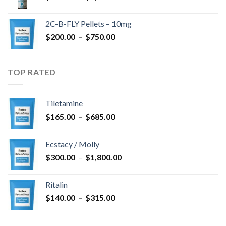
de
$4,300.00
prix :
2C-B-FLY Pellets – 10mg
$350.00
Plage
$
200.00
–
$
750.00
à
de
$1,385.00
prix :
$200.00
TOP RATED
à
$750.00
Tiletamine
Plage
$
165.00
–
$
685.00
de
prix :
Ecstacy / Molly
$165.00
Plage
$
300.00
–
$
1,800.00
à
de
$685.00
prix :
Ritalin
$300.00
Plage
$
140.00
–
$
315.00
à
de
$1,800.00
prix :