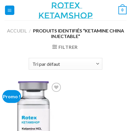
Skip
0
to
content
ACCUEIL
/
PRODUITS IDENTIFIÉS “KETAMINE CHINA
INJECTABLE”
FILTRER
Promo !
Add to
wishlist