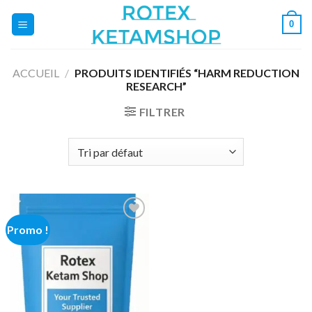
Skip
0
to
content
ACCUEIL
/
PRODUITS IDENTIFIÉS “HARM REDUCTION
RESEARCH”
FILTRER
Promo !
Add to
wishlist