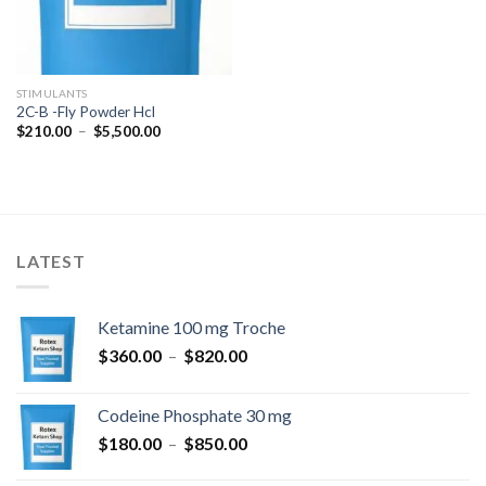
STIMULANTS
2C-B -Fly Powder Hcl
Plage
$
210.00
–
$
5,500.00
de
prix :
$210.00
à
$5,500.00
LATEST
Ketamine 100 mg Troche
Plage
$
360.00
–
$
820.00
de
prix :
Codeine Phosphate 30 mg
$360.00
Plage
$
180.00
–
$
850.00
à
de
$820.00