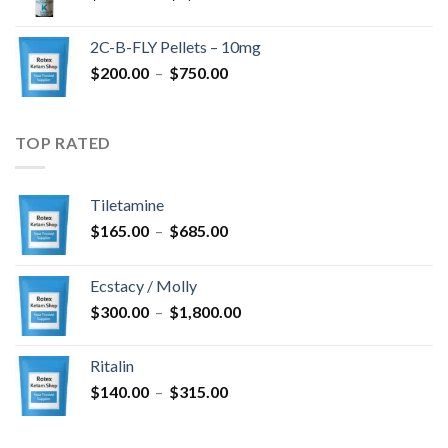
de
$4,300.00
prix :
2C-B-FLY Pellets – 10mg
$350.00
Plage
$
200.00
–
$
750.00
à
de
$1,385.00
prix :
$200.00
TOP RATED
à
$750.00
Tiletamine
Plage
$
165.00
–
$
685.00
de
prix :
Ecstacy / Molly
$165.00
Plage
$
300.00
–
$
1,800.00
à
de
$685.00
prix :
Ritalin
$300.00
Plage
$
140.00
–
$
315.00
à
de
$1,800.00
prix :