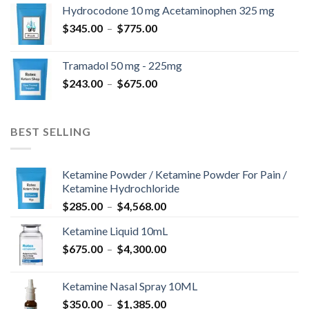
prix :
Hydrocodone 10 mg Acetaminophen 325 mg
$180.00
Plage
$
345.00
–
$
775.00
à
de
$850.00
prix :
Tramadol 50 mg - 225mg
$345.00
Plage
$
243.00
–
$
675.00
à
de
$775.00
prix :
$243.00
BEST SELLING
à
$675.00
Ketamine Powder / Ketamine Powder For Pain /
Ketamine Hydrochloride
Plage
$
285.00
–
$
4,568.00
de
Ketamine Liquid 10mL
prix :
Plage
$
675.00
–
$
4,300.00
$285.00
de
à
prix :
$4,568.00
Ketamine Nasal Spray 10ML
$675.00
Plage
$
350.00
–
$
1,385.00
à