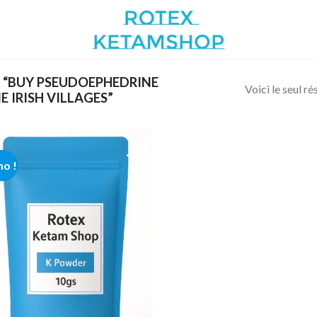
S “BUY PSEUDOEPHEDRINE
Voici le seul ré
IRISH VILLAGES”
o !
Add to
wishlist