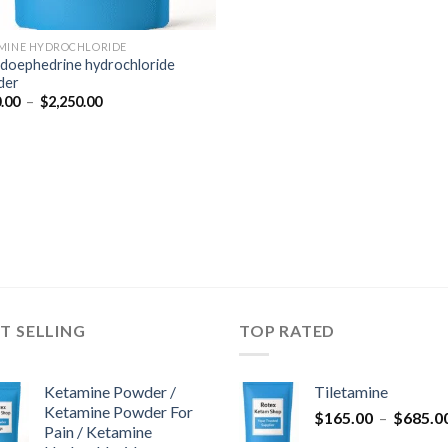
MINE HYDROCHLORIDE
doephedrine hydrochloride
der
Plage
.00
–
$
2,250.00
de
prix :
$350.00
à
$2,250.00
T SELLING
TOP RATED
Ketamine Powder /
Tiletamine
Ketamine Powder For
$
165.00
–
$
685.0
Pain / Ketamine