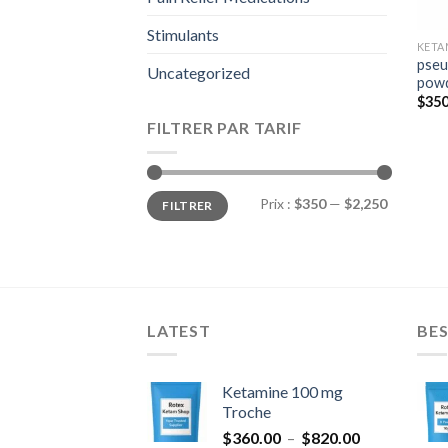
Stimulants
KETA
pseu
Uncategorized
pow
$
350
FILTRER PAR TARIF
Prix
Prix
Prix :
$350
—
$2,250
FILTRER
min
max
LATEST
BES
Ketamine 100 mg
Troche
Plage
$
360.00
–
$
820.00