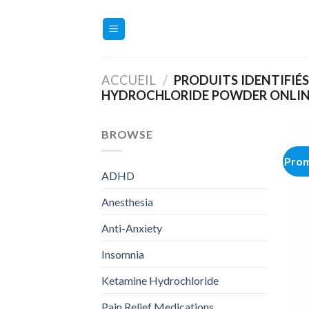
Skip
to
content
ACCUEIL
/
PRODUITS IDENTIFIÉ
HYDROCHLORIDE POWDER ONLINE 
BROWSE
Prom
ADHD
Anesthesia
Anti-Anxiety
Insomnia
Ketamine Hydrochloride
Pain Relief Medications