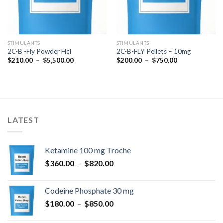
STIMULANTS
STIMULANTS
2C-B -Fly Powder Hcl
2C-B-FLY Pellets – 10mg
Plage
Plage
$
210.00
–
$
5,500.00
$
200.00
–
$
750.00
de
de
prix :
prix :
$210.00
$200.00
à
à
$5,500.00
$750.00
LATEST
Ketamine 100 mg Troche
Plage
$
360.00
–
$
820.00
de
prix :
Codeine Phosphate 30 mg
$360.00
Plage
$
180.00
–
$
850.00
à
de
$820.00