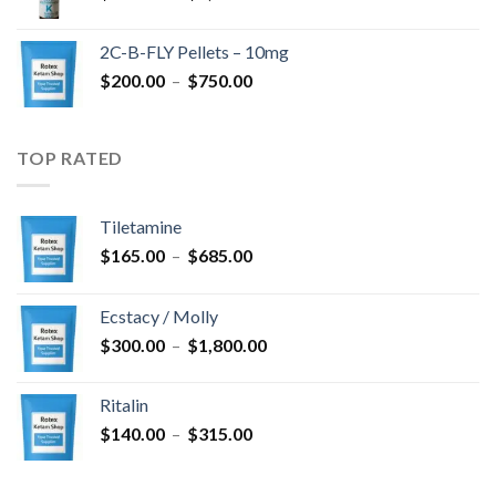
de
$4,300.00
prix :
2C-B-FLY Pellets – 10mg
$350.00
Plage
$
200.00
–
$
750.00
à
de
$1,385.00
prix :
$200.00
TOP RATED
à
$750.00
Tiletamine
Plage
$
165.00
–
$
685.00
de
prix :
Ecstacy / Molly
$165.00
Plage
$
300.00
–
$
1,800.00
à
de
$685.00
prix :
Ritalin
$300.00
Plage
$
140.00
–
$
315.00
à
de
$1,800.00
prix :