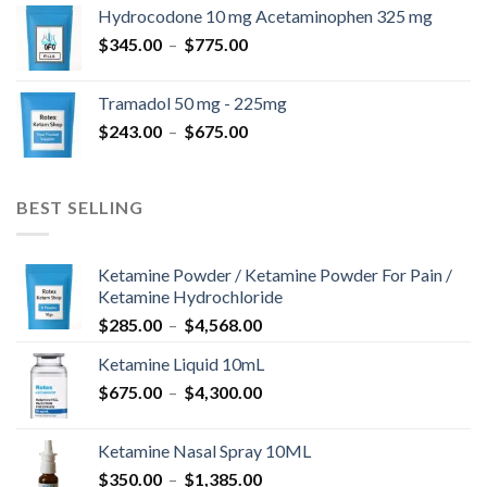
prix :
Hydrocodone 10 mg Acetaminophen 325 mg
$180.00
Plage
$
345.00
–
$
775.00
à
de
$850.00
prix :
Tramadol 50 mg - 225mg
$345.00
Plage
$
243.00
–
$
675.00
à
de
$775.00
prix :
$243.00
BEST SELLING
à
$675.00
Ketamine Powder / Ketamine Powder For Pain /
Ketamine Hydrochloride
Plage
$
285.00
–
$
4,568.00
de
Ketamine Liquid 10mL
prix :
Plage
$
675.00
–
$
4,300.00
$285.00
de
à
prix :
$4,568.00
Ketamine Nasal Spray 10ML
$675.00
Plage
$
350.00
–
$
1,385.00
à