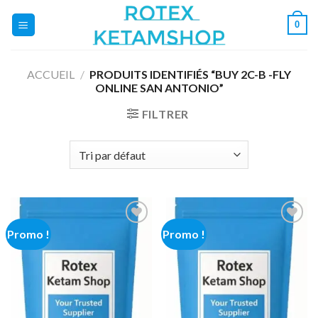
Skip
0
to
content
ACCUEIL
/
PRODUITS IDENTIFIÉS “BUY 2C-B -FLY
ONLINE SAN ANTONIO”
FILTRER
Promo !
Promo !
Add to
Add to
wishlist
wishlist