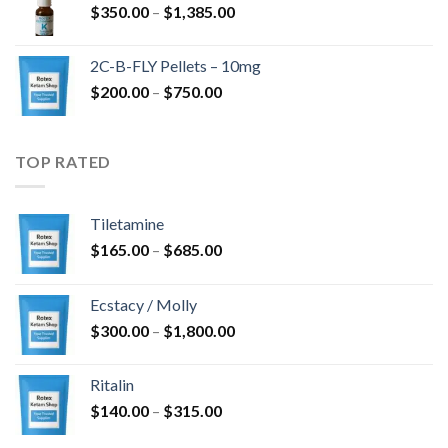
Hintaluokka:
$
350.00
–
$
1,385.00
$350.00
-
2C-B-FLY Pellets – 10mg
$1,385.00
Hintaluokka:
$
200.00
–
$
750.00
$200.00
-
$750.00
TOP RATED
Tiletamine
Hintaluokka:
$
165.00
–
$
685.00
$165.00
-
Ecstacy / Molly
$685.00
Hintaluokka:
$
300.00
–
$
1,800.00
$300.00
-
Ritalin
$1,800.00
Hintaluokka:
$
140.00
–
$
315.00
$140.00