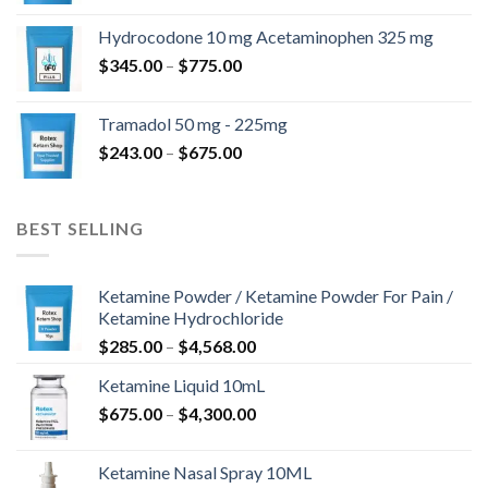
-
Hydrocodone 10 mg Acetaminophen 325 mg
$850.00
Hintaluokka:
$
345.00
–
$
775.00
$345.00
-
Tramadol 50 mg - 225mg
$775.00
Hintaluokka:
$
243.00
–
$
675.00
$243.00
-
$675.00
BEST SELLING
Ketamine Powder / Ketamine Powder For Pain /
Ketamine Hydrochloride
Hintaluokka:
$
285.00
–
$
4,568.00
$285.00
Ketamine Liquid 10mL
-
Hintaluokka:
$
675.00
–
$
4,300.00
$4,568.00
$675.00
-
Ketamine Nasal Spray 10ML
$4,300.00