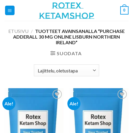
Skip
0
to
content
ETUSIVU
/
TUOTTEET AVAINSANALLA “PURCHASE
ADDERALL 30 MG ONLINE LISBURN NORTHERN
IRELAND”
SUODATA
Ale!
Ale!
Add to
Add to
wishlist
wishlist