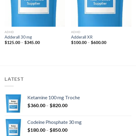
ADHD
ADHD
Adderall 30 mg
Adderall XR
Hintaluokka:
Hintaluokka:
$
125.00
–
$
345.00
$
100.00
–
$
600.00
$125.00
$100.00
-
-
$345.00
$600.00
LATEST
Ketamine 100 mg Troche
Hintaluokka:
$
360.00
–
$
820.00
$360.00
-
Codeine Phosphate 30 mg
$820.00
Hintaluokka:
$
180.00
–
$
850.00
$180.00