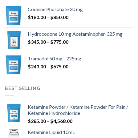
-
Codeine Phosphate 30 mg
$820.00
Hintaluokka:
$
180.00
–
$
850.00
$180.00
-
Hydrocodone 10 mg Acetaminophen 325 mg
$850.00
Hintaluokka:
$
345.00
–
$
775.00
$345.00
-
Tramadol 50 mg - 225mg
$775.00
Hintaluokka:
$
243.00
–
$
675.00
$243.00
-
$675.00
BEST SELLING
Ketamine Powder / Ketamine Powder For Pain /
Ketamine Hydrochloride
Hintaluokka:
$
285.00
–
$
4,568.00
$285.00
Ketamine Liquid 10mL
-