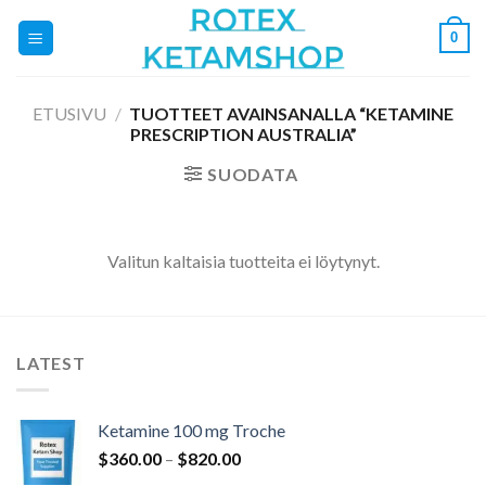
Skip
0
to
content
ETUSIVU
/
TUOTTEET AVAINSANALLA “KETAMINE
PRESCRIPTION AUSTRALIA”
SUODATA
Valitun kaltaisia tuotteita ei löytynyt.
LATEST
Ketamine 100 mg Troche
Hintaluokka:
$
360.00
–
$
820.00
$360.00