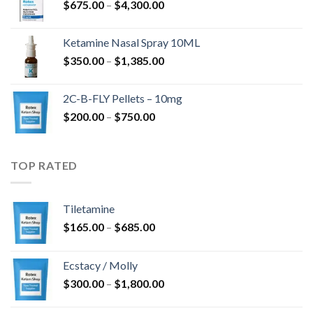
Hintaluokka:
$
675.00
–
$
4,300.00
$4,568.00
$675.00
-
Ketamine Nasal Spray 10ML
$4,300.00
Hintaluokka:
$
350.00
–
$
1,385.00
$350.00
-
2C-B-FLY Pellets – 10mg
$1,385.00
Hintaluokka:
$
200.00
–
$
750.00
$200.00
-
$750.00
TOP RATED
Tiletamine
Hintaluokka:
$
165.00
–
$
685.00
$165.00
-
Ecstacy / Molly
$685.00
Hintaluokka:
$
300.00
–
$
1,800.00
$300.00
-