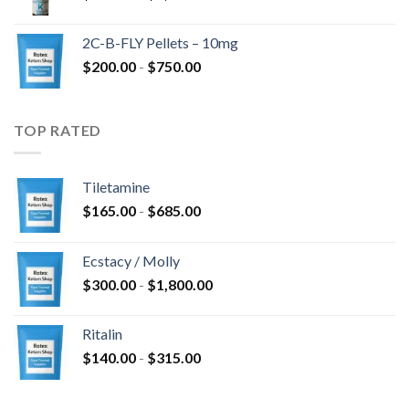
de
hasta
precios:
$4,300.00
2C-B-FLY Pellets – 10mg
desde
Rango
$
200.00
-
$
750.00
$350.00
de
hasta
precios:
$1,385.00
desde
TOP RATED
$200.00
hasta
$750.00
Tiletamine
Rango
$
165.00
-
$
685.00
de
precios:
Ecstacy / Molly
desde
Rango
$
300.00
-
$
1,800.00
$165.00
de
hasta
precios:
$685.00
Ritalin
desde
Rango
$
140.00
-
$
315.00
$300.00
de
hasta
precios:
$1,800.00