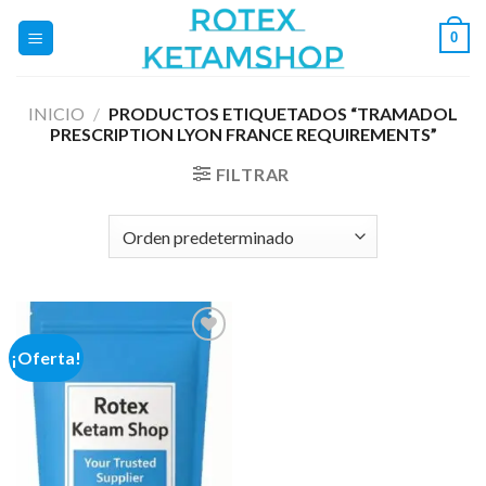
Saltar
0
al
contenido
INICIO
/
PRODUCTOS ETIQUETADOS “TRAMADOL
PRESCRIPTION LYON FRANCE REQUIREMENTS”
FILTRAR
¡Oferta!
Add to
wishlist