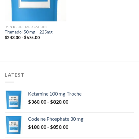
PAIN RELIEF MEDICATIONS
Tramadol 50 mg – 225mg
Rango
$
243.00
-
$
675.00
de
precios:
desde
$243.00
hasta
$675.00
LATEST
Ketamine 100 mg Troche
Rango
$
360.00
-
$
820.00
de
precios:
Codeine Phosphate 30 mg
desde
Rango
$
180.00
-
$
850.00
$360.00
de
hasta