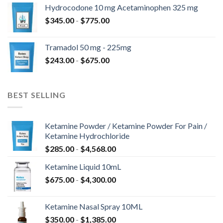
precios:
$820.00
Hydrocodone 10 mg Acetaminophen 325 mg
desde
Rango
$
345.00
-
$
775.00
$180.00
de
hasta
precios:
$850.00
Tramadol 50 mg - 225mg
desde
Rango
$
243.00
-
$
675.00
$345.00
de
hasta
precios:
$775.00
desde
BEST SELLING
$243.00
hasta
$675.00
Ketamine Powder / Ketamine Powder For Pain /
Ketamine Hydrochloride
Rango
$
285.00
-
$
4,568.00
de
Ketamine Liquid 10mL
precios:
Rango
$
675.00
-
$
4,300.00
desde
de
$285.00
precios:
hasta
Ketamine Nasal Spray 10ML
desde
$4,568.00
Rango
$
350.00
-
$
1,385.00
$675.00