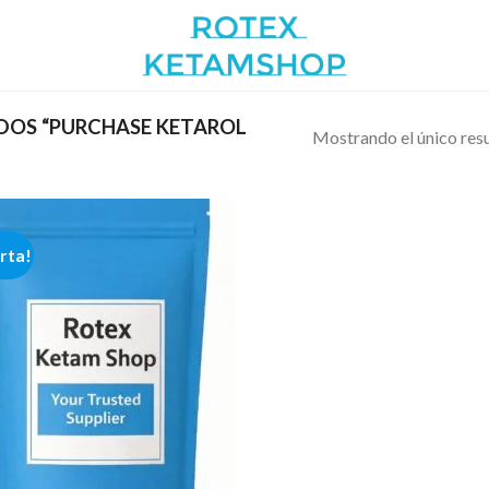
OS “PURCHASE KETAROL
Mostrando el único res
rta!
Add to
wishlist