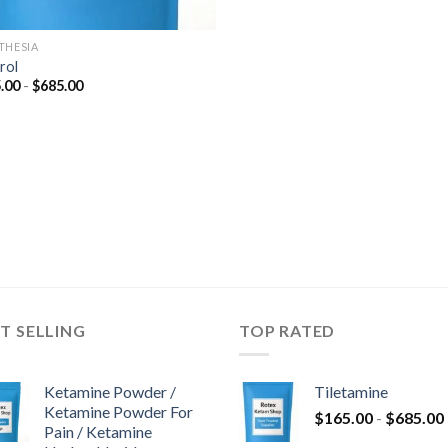
THESIA
rol
Rango
.00
-
$
685.00
de
precios:
desde
$165.00
hasta
$685.00
T SELLING
TOP RATED
Ketamine Powder /
Tiletamine
Ketamine Powder For
$
165.00
-
$
685.00
Pain / Ketamine