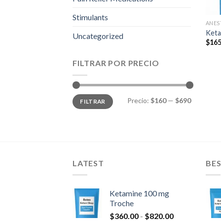
Stimulants
ANES
Keta
Uncategorized
$
165
FILTRAR POR PRECIO
Precio
Precio
Precio:
$160
—
$690
FILTRAR
mínimo
máximo
LATEST
BES
Ketamine 100 mg
Troche
Rango
$
360.00
-
$
820.00