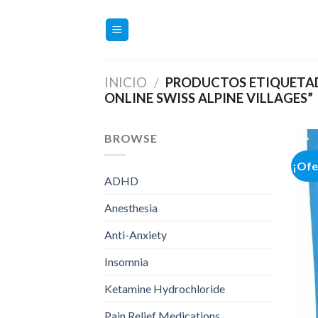
Saltar
al
contenido
INICIO
/
PRODUCTOS ETIQUETAD
ONLINE SWISS ALPINE VILLAGES”
BROWSE
¡Ofe
ADHD
Anesthesia
Anti-Anxiety
Insomnia
Ketamine Hydrochloride
Pain Relief Medications