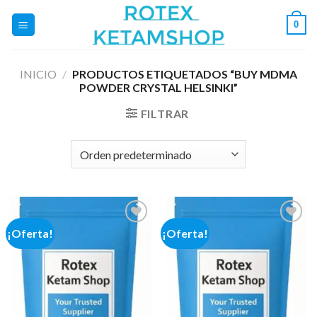
Saltar
0
al
contenido
INICIO
/
PRODUCTOS ETIQUETADOS “BUY MDMA
POWDER CRYSTAL HELSINKI”
FILTRAR
¡Oferta!
¡Oferta!
Add to
Add to
wishlist
wishlist