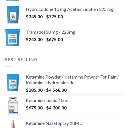
hasta
precios:
$820.00
Hydrocodone 10 mg Acetaminophen 325 mg
desde
Rango
$
345.00
-
$
775.00
$180.00
de
hasta
precios:
$850.00
Tramadol 50 mg - 225mg
desde
Rango
$
243.00
-
$
675.00
$345.00
de
hasta
precios:
$775.00
desde
BEST SELLING
$243.00
hasta
$675.00
Ketamine Powder / Ketamine Powder For Pain /
Ketamine Hydrochloride
Rango
$
285.00
-
$
4,568.00
de
Ketamine Liquid 10mL
precios:
Rango
$
675.00
-
$
4,300.00
desde
de
$285.00
precios:
hasta
Ketamine Nasal Spray 10ML
desde
$4,568.00