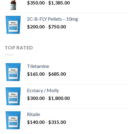
Rango
$
350.00
-
$
1,385.00
$675.00
de
hasta
precios:
$4,300.00
2C-B-FLY Pellets – 10mg
desde
Rango
$
200.00
-
$
750.00
$350.00
de
hasta
precios:
$1,385.00
desde
TOP RATED
$200.00
hasta
$750.00
Tiletamine
Rango
$
165.00
-
$
685.00
de
precios:
Ecstacy / Molly
desde
Rango
$
300.00
-
$
1,800.00
$165.00
de
hasta
precios:
$685.00
Ritalin
desde
Rango
$
140.00
-
$
315.00
$300.00
de
hasta