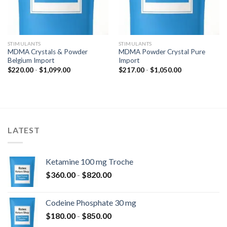
STIMULANTS
STIMULANTS
MDMA Crystals & Powder
MDMA Powder Crystal Pure
Belgium Import
Import
Rango
Rango
$
220.00
-
$
1,099.00
$
217.00
-
$
1,050.00
de
de
precios:
precios:
desde
desde
$220.00
$217.00
hasta
hasta
$1,099.00
$1,050.00
LATEST
Ketamine 100 mg Troche
Rango
$
360.00
-
$
820.00
de
precios:
Codeine Phosphate 30 mg
desde
Rango
$
180.00
-
$
850.00
$360.00
de