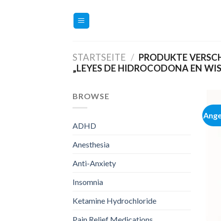
Zum
Inhalt
springen
STARTSEITE
/
PRODUKTE VERSC
„LEYES DE HIDROCODONA EN WI
BROWSE
Ange
ADHD
Anesthesia
Anti-Anxiety
Insomnia
Ketamine Hydrochloride
Pain Relief Medications