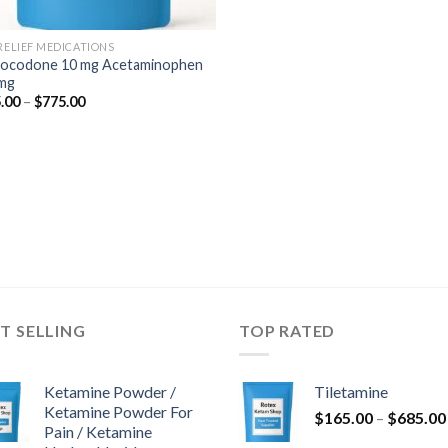
 RELIEF MEDICATIONS
ocodone 10 mg Acetaminophen
mg
Preisspanne:
.00
–
$
775.00
$345.00
bis
$775.00
T SELLING
TOP RATED
Ketamine Powder /
Tiletamine
Ketamine Powder For
$
165.00
–
$
685.00
Pain / Ketamine