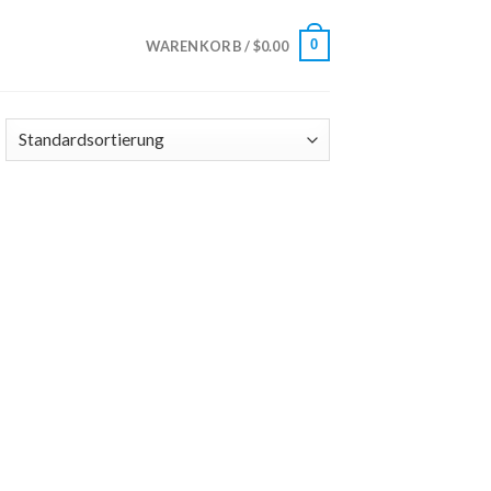
0
WARENKORB /
$
0.00