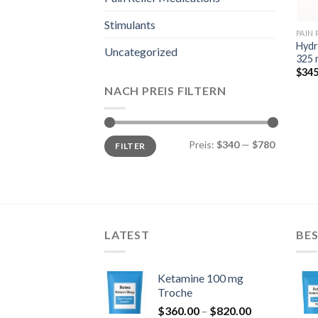
Stimulants
PAIN
Hydr
Uncategorized
325 
$
345
NACH PREIS FILTERN
Min.
Max.
Preis:
$340
—
$780
FILTER
Preis
Preis
LATEST
BES
Ketamine 100 mg
Troche
Preisspanne:
$
360.00
–
$
820.00